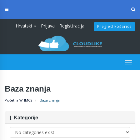
Skip
to
content
Hrvatski
Prijava
Registtracija
Pregled košarice
Togg
navig
Baza znanja
Početna WHMCS
Baza znanja
Kategorije