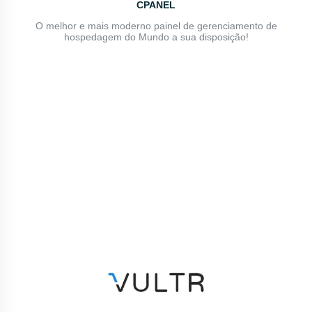
CPANEL
O melhor e mais moderno painel de gerenciamento de
hospedagem do Mundo a sua disposição!
Centenas de Clientes Satisfeitos
Venha fazer parte desta centenas de clientes que estão
extremamente satisfeitos com nossos serviços