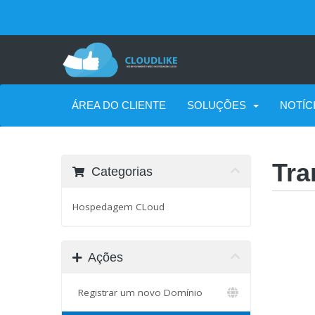
Skip
to
content
ÁREA DO CLIENTE
SOLUÇÕES
NOTÍC
Tra
Categorias
Hospedagem CLoud
Ações
Registrar um novo Domínio