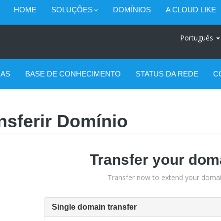
HOME
SOLUÇÕES
DOMÍNIOS
A CLOUD LIKE
Português
IAS
BASE DE CONHECIMENTO
STATUS DA REDE
C
nsferir Domínio
Transfer your dom
Transfer now to extend your domai
Single domain transfer