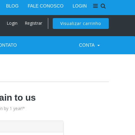
BLOG
FALE CONOSCO
LOGIN
Login
Registrar
Visualizar carrinho
ONTATO
CONTA
ain to us
n by 1 year!*