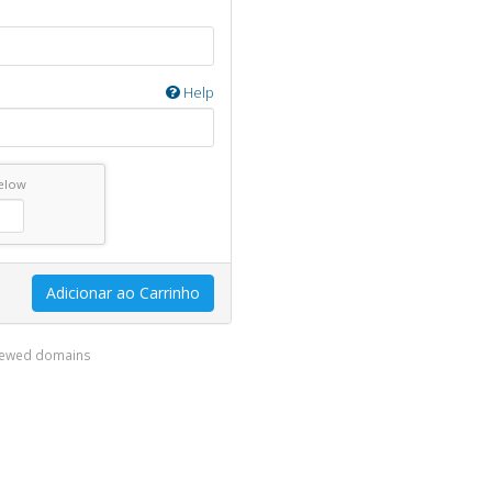
Help
below
Adicionar ao Carrinho
enewed domains