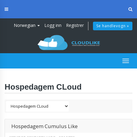
Skip
to
content
Norwegian
Logg inn
Registrer
Se handlevogn »
Togg
navig
Hospedagem CLoud
Hospedagem Cumulus Like